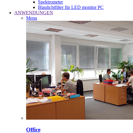
Spektrometer
Blaulichtfilter für LED monitor PC
ANWENDUNGEN
Menu
Office